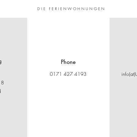
G
DIE FERIENWOHNUNGEN
g
Phone
0171 427 4193
info(at
18
d