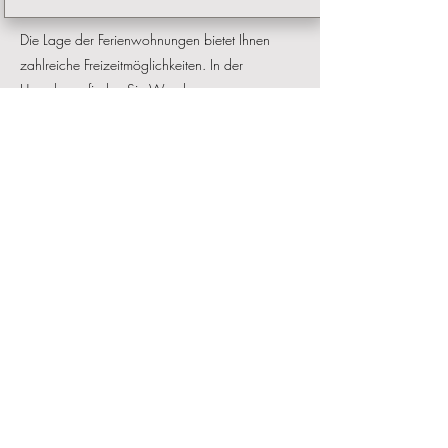
Die Lage der Ferienwohnungen bietet Ihnen
zahlreiche Freizeitmöglichkeiten. In der
Umgebung finden Sie Wanderwege,
Fahrradrouten und malerische Ausflugsziele.
Einkaufsmöglichkeiten, Restaurants und Cafés
befinden sich ebenfalls in unmittelbarer Nähe.
Wir freuen uns darauf, Sie in unserer
Ferienwohnung willkommen zu heißen und
Ihnen einen unvergesslichen Aufenthalt zu
bieten. Kontaktieren Sie uns gerne für weitere
Informationen oder um Ihre Buchung
vorzunehmen.
Wir achten sehr darauf, dass unsere
Wohnungen auch für Allergiker geeignet sind,
deshalb bitten wir Sie um Ihr Verständnis, dass
wir keine Haustiere aufnehmen können und