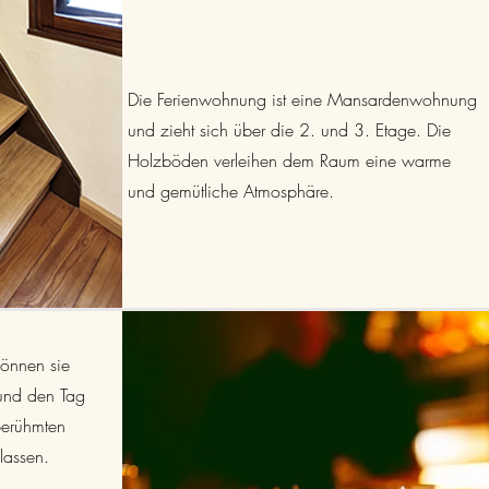
Die Ferienwohnung ist eine Mansardenwohnung
und zieht sich über die 2. und 3. Etage. Die
Holzböden verleihen dem Raum eine warme
und gemütliche Atmosphäre.
können sie
 und den Tag
erühmten
lassen.