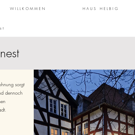
WILLKOMMEN
HAUS HELBIG
st
nest
ohnung sorgt
und dennoch
nen
adt.