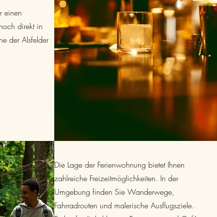
r einen
noch direkt in
 der Alsfelder
Die Lage der Ferienwohnung bietet Ihnen
zahlreiche Freizeitmöglichkeiten. In der
Umgebung finden Sie Wanderwege,
Fahrradrouten und malerische Ausflugsziele.